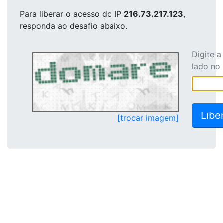
Para liberar o acesso
do IP
216.73.217.123
,
responda ao desafio abaixo.
Digite 
lado no
[trocar imagem]