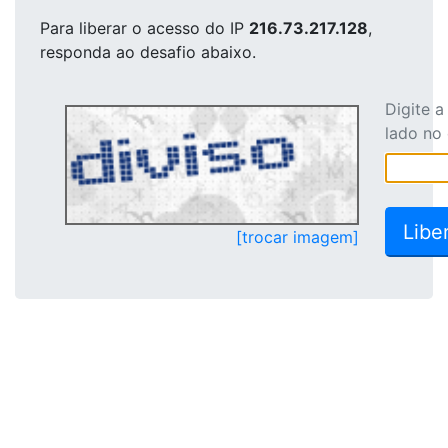
Para liberar o acesso
do IP
216.73.217.128
,
responda ao desafio abaixo.
Digite 
lado no
[trocar imagem]